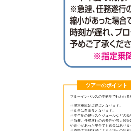
ツアーのポイント
ブルーインパルスの本拠地で行われる
※湯本車庫始点終点となります。
※食事は自由食となります。
※本年度の飛行スケジュールなどの概
※急遽、任務遂行の必要性や悪天候等
や縮小があった場合でも返金はありま
※道路の混雑状況により会場への到着