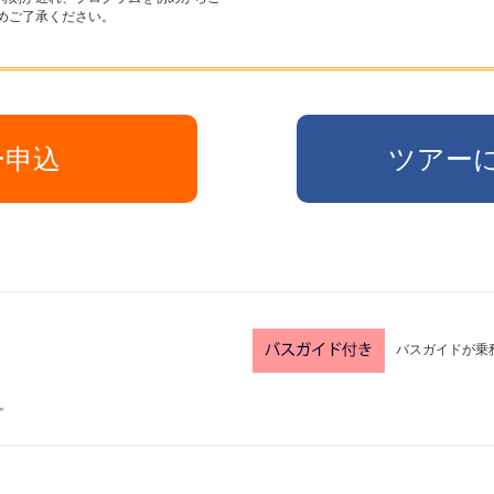
めご了承ください。
ー申込
ツアー
バスガイドが乗
。