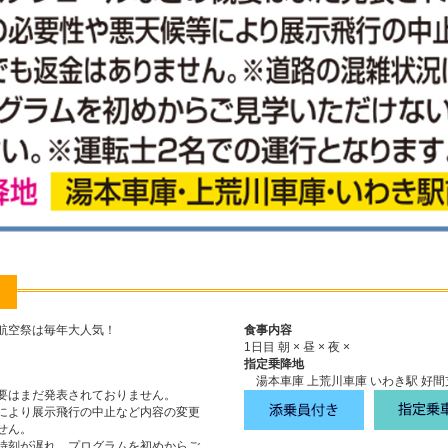
航空祭は毎年大人気！
食事内容
1日目 朝 × 昼 × 夜 ×
指定乗降地
湯本車庫 上荒川車庫 いわき駅 好間
要はまだ発表されておりません。
により展示飛行の中止など内容の変更
せん。
時刻が遅れ、プログラムを初めからご