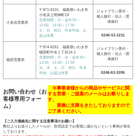
〒971-8101 福島県いわき市
ジョイプラン受付・
小名浜上明神町19
個人旅行・法人・団
営業時間：月～金/9:30～
体旅行
小名浜営業所
13:00、14:00～17:30
土、日、祝日、年末年始、お
0246-53-3211
盆は休業
〒974-8261 福島県いわき市
ジョイプラン受付・
植田町中央１丁目14-1
個人旅行・法人・団
営業時間：月・水・金/9:30～
体旅行
植田営業所
13:00、14:00～17:30
火、木、土、日、祝日、年末
0246-63-3206
年始、お盆は休業
※事業者様からの商品やサービスに関
お問い合わせ（お
する営業・ご提案のメールはお断りしま
客様専用フォー
す。
業務に支障をきたしておりますので
ム）
ご了承ください。
【ご入力連絡先に関する注意事項のお願い】
弊社よりお送りしたメールが、拒否設定でお客様に届かないという事例が発生
しております。