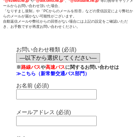
“@ezweb.ne.jp”
や
“@docomo.ne.jp”
、
“@softbank.ne.jp”
等の携帯キャリアメ
ールからお問い合わせ頂いた場合、
「なりすまし規制」や「PCからのメールを拒否」などの受信設定により弊社か
らのメールが届かない可能性がございます。
自動返信メールや弊社からの回答がない場合には上記の設定をご確認いただ
き、お手数ですが再度お問い合わせください。
お問い合わせ種類 (必須)
※
路線バス
や
高速バス
に関するお問い合わせは
≫こちら（新常磐交通バス部門）
お名前 (必須)
メールアドレス (必須)