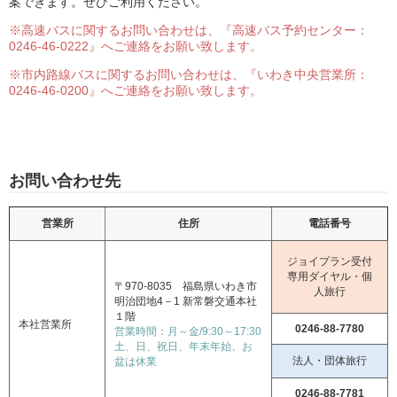
案できます。ぜひご利用ください。
※高速バスに関するお問い合わせは、『高速バス予約センター：
0246-46-0222』へご連絡をお願い致します。
※市内路線バスに関するお問い合わせは、『いわき中央営業所：
0246-46-0200』へご連絡をお願い致します。
お問い合わせ先
営業所
住所
電話番号
ジョイプラン受付
専用ダイヤル・個
〒970-8035 福島県いわき市
人旅行
明治団地4－1 新常磐交通本社
１階
本社営業所
0246-88-7780
営業時間：月～金/9:30～17:30
土、日、祝日、年末年始、お
法人・団体旅行
盆は休業
0246-88-7781