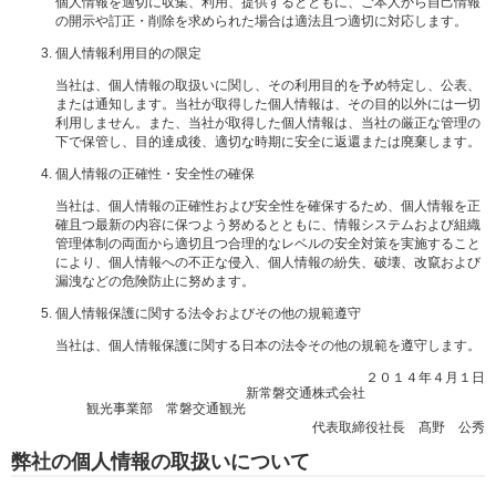
個人情報を適切に収集、利用、提供するとともに、ご本人から自己情報
の開示や訂正・削除を求められた場合は適法且つ適切に対応します。
個人情報利用目的の限定
当社は、個人情報の取扱いに関し、その利用目的を予め特定し、公表、
または通知します。当社が取得した個人情報は、その目的以外には一切
利用しません。また、当社が取得した個人情報は、当社の厳正な管理の
下で保管し、目的達成後、適切な時期に安全に返還または廃棄します。
個人情報の正確性・安全性の確保
当社は、個人情報の正確性および安全性を確保するため、個人情報を正
確且つ最新の内容に保つよう努めるとともに、情報システムおよび組織
管理体制の両面から適切且つ合理的なレベルの安全対策を実施すること
により、個人情報への不正な侵入、個人情報の紛失、破壊、改竄および
漏洩などの危険防止に努めます。
個人情報保護に関する法令およびその他の規範遵守
当社は、個人情報保護に関する日本の法令その他の規範を遵守します。
２０１４年４月１日
新常磐交通株式会社
観光事業部 常磐交通観光
代表取締役社長 髙野 公秀
弊社の個人情報の取扱いについて