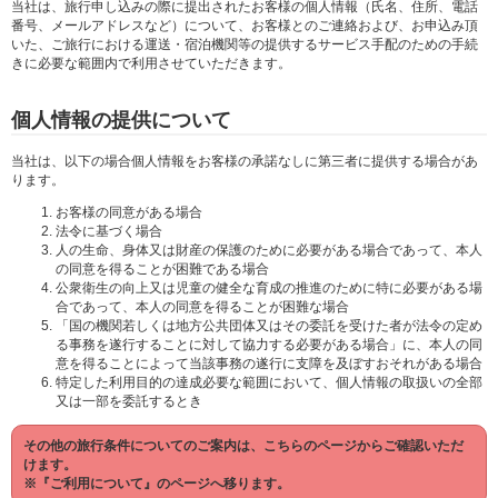
当社は、旅行申し込みの際に提出されたお客様の個人情報（氏名、住所、電話
番号、メールアドレスなど）について、お客様とのご連絡および、お申込み頂
いた、ご旅行における運送・宿泊機関等の提供するサービス手配のための手続
きに必要な範囲内で利用させていただきます。
個人情報の提供について
当社は、以下の場合個人情報をお客様の承諾なしに第三者に提供する場合があ
ります。
お客様の同意がある場合
法令に基づく場合
人の生命、身体又は財産の保護のために必要がある場合であって、本人
の同意を得ることが困難である場合
公衆衛生の向上又は児童の健全な育成の推進のために特に必要がある場
合であって、本人の同意を得ることが困難な場合
「国の機関若しくは地方公共団体又はその委託を受けた者が法令の定め
る事務を遂行することに対して協力する必要がある場合」に、本人の同
意を得ることによって当該事務の遂行に支障を及ぼすおそれがある場合
特定した利用目的の達成必要な範囲において、個人情報の取扱いの全部
又は一部を委託するとき
その他の旅行条件についてのご案内は、こちらのページからご確認いただ
けます。
※『ご利用について』のページへ移ります。