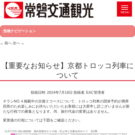
投稿ナビゲーション
←
前へ
次へ
→
【重要なお知らせ】京都トロッコ列車に
ついて
投稿日時:
2024年7月18日
投稿者:
EAC管理者
チラシNO.４掲載中の京都２コースについて、トロッコ列車の団体予約が満席
回答のため楽しみにお待ちいただいたお客様には大変申し訳ございませんが新
たな行程での募集となります。尚、旅行代金の変更はありません。
変更後の行程については下図をご確認ください。